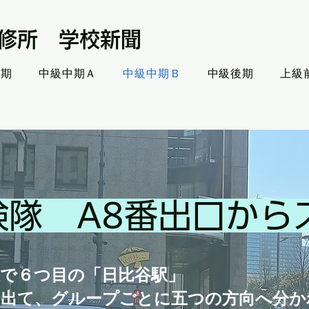
修所 学校新聞
前期
中級中期Ａ
中級中期Ｂ
中級後期
上級
検隊 A8番出口から
線で６つ目の「日比谷駅」
に出て、グループごとに五つの方向へ分