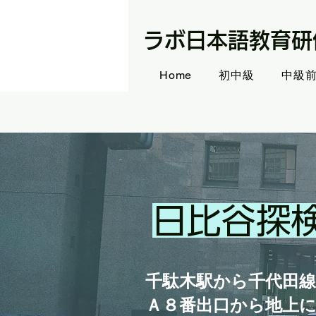
ラボ日本語教育研
Home
初中級
中級
日比谷探
​千駄木駅から千代田
​Ａ８番出口から地上