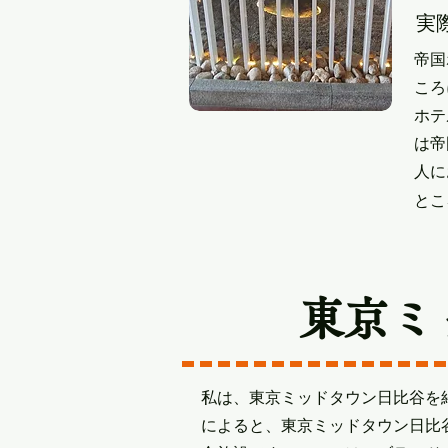
​
帝国
ころ
ホテ
は帝
人に
とこ
​東京
私は、東京ミッドタウン日比谷を
によると、東京ミッドタウン日比谷